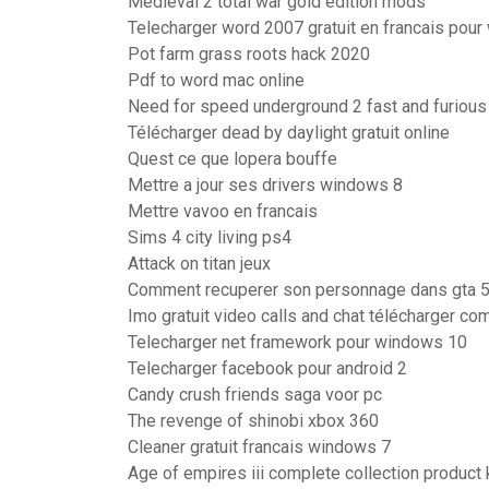
Medieval 2 total war gold edition mods
Telecharger word 2007 gratuit en francais pou
Pot farm grass roots hack 2020
Pdf to word mac online
Need for speed underground 2 fast and furious 
Télécharger dead by daylight gratuit online
Quest ce que lopera bouffe
Mettre a jour ses drivers windows 8
Mettre vavoo en francais
Sims 4 city living ps4
Attack on titan jeux
Comment recuperer son personnage dans gta 5
Imo gratuit video calls and chat télécharger co
Telecharger net framework pour windows 10
Telecharger facebook pour android 2
Candy crush friends saga voor pc
The revenge of shinobi xbox 360
Cleaner gratuit francais windows 7
Age of empires iii complete collection product