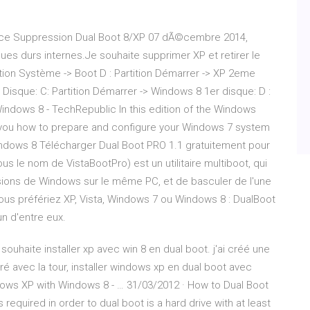
nce Suppression Dual Boot 8/XP 07 dÃ©cembre 2014,
sques durs internes.Je souhaite supprimer XP et retirer le
tition Système -> Boot D : Partition Démarrer -> XP 2eme
isque: C: Partition Démarrer -> Windows 8 1er disque: D :
indows 8 - TechRepublic In this edition of the Windows
 you how to prepare and configure your Windows 7 system
Windows 8 Télécharger Dual Boot PRO 1.1 gratuitement pour
le nom de VistaBootPro) est un utilitaire multiboot, qui
sions de Windows sur le même PC, et de basculer de l'une
ous préfériez XP, Vista, Windows 7 ou Windows 8 : DualBoot
n d'entre eux.
 souhaite installer xp avec win 8 en dual boot. j'ai créé une
ivré avec la tour, installer windows xp en dual boot avec
ws XP with Windows 8 - … 31/03/2012 · How to Dual Boot
required in order to dual boot is a hard drive with at least