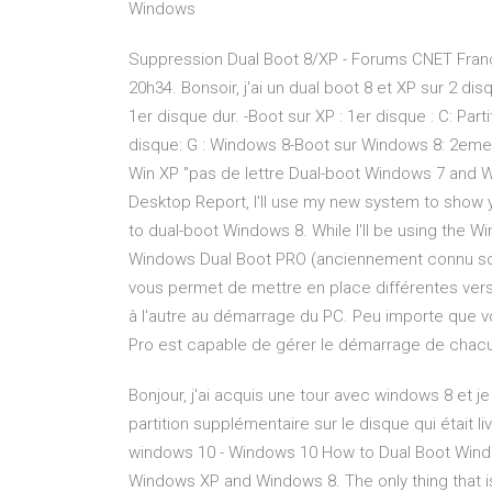
Windows
Suppression Dual Boot 8/XP - Forums CNET Fra
20h34. Bonsoir, j'ai un dual boot 8 et XP sur 2 di
1er disque dur. -Boot sur XP : 1er disque : C: Par
disque: G : Windows 8-Boot sur Windows 8: 2eme D
Win XP "pas de lettre Dual-boot Windows 7 and W
Desktop Report, I'll use my new system to show
to dual-boot Windows 8. While I'll be using the 
Windows Dual Boot PRO (anciennement connu sous 
vous permet de mettre en place différentes ver
à l'autre au démarrage du PC. Peu importe que v
Pro est capable de gérer le démarrage de chacu
Bonjour, j'ai acquis une tour avec windows 8 et je
partition supplémentaire sur le disque qui était l
windows 10 - Windows 10 How to Dual Boot Windo
Windows XP and Windows 8. The only thing that is 