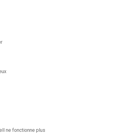
er
eux
ell ne fonctionne plus