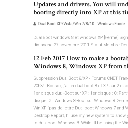
Updates and drivers. You will und
booting directly into XP at this t
Dual Boot XP/Vista/Win 7/8/10 - Windows Facile
Dual Boot windows 8 et windows XP [Fermé] Sign
dimanche 27 novembre 2011 Statut Membre Derniè
12 Feb 2017 How to make a bootab
Windows 8, Windows XP from t
Suppression Dual Boot 8/XP - Forums CNET Fra
20h34. Bonsoir, j'ai un dual boot 8 et XP sur 2 di
1er disque dur. -Boot sur XP : 1er disque : C: Par
disque: G : Windows 8-Boot sur Windows 8: 2eme D
Win XP "pas de lettre Dual-boot Windows 7 and W
Desktop Report, I'll use my new system to show
to dual-boot Windows 8. While I'll be using the 