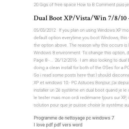
20 Gigs of free space How to B Comment puis-je
Dual Boot XP/Vista/Win 7/8/10 
05/03/2012 · If you plan on using Windows XP mo
default option everytime you boot Windows, this 
the option above. The reason why this occurs is
Windows 8 environment. To change this option, d
Page 8 - … 26/12/2016 · I am also looking to dual
doing a clean install for both of the OSes for a P
So i read some posts here that I should disconne
XP et windows 10 - PC Astuces Bonjour, j'ai depu
installer un 2è système en dual boot quand je le d
le tester mais mon ordi redémarre tjours sur XP, il
solution pour que je puisse choisir le système 
Programme de nettoyage pc windows 7
I love pdf pdf vers word