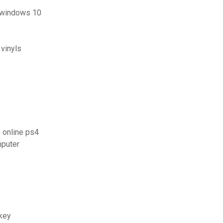
r windows 10
vinyls
 online ps4
mputer
 key