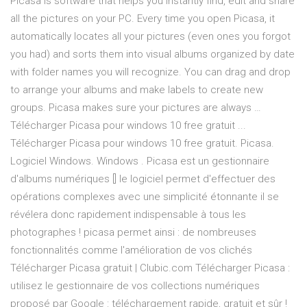
Picasa is software that helps you instantly find, edit and share
all the pictures on your PC. Every time you open Picasa, it
automatically locates all your pictures (even ones you forgot
you had) and sorts them into visual albums organized by date
with folder names you will recognize. You can drag and drop
to arrange your albums and make labels to create new
groups. Picasa makes sure your pictures are always …
Télécharger Picasa pour windows 10 free gratuit ...
Télécharger Picasa pour windows 10 free gratuit. Picasa.
Logiciel Windows. Windows . Picasa est un gestionnaire
d'albums numériques [] le logiciel permet d'effectuer des
opérations complexes avec une simplicité étonnante il se
révélera donc rapidement indispensable à tous les
photographes ! picasa permet ainsi : de nombreuses
fonctionnalités comme l'amélioration de vos clichés
Télécharger Picasa gratuit | Clubic.com Télécharger Picasa :
utilisez le gestionnaire de vos collections numériques
proposé par Google : téléchargement rapide, gratuit et sûr !