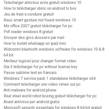
Telecharger antivirus avira gratuit windows 10
How to télécharger xbmc on android tv box
Jeu de train a conduire gratuit
Asus smart gesture not found windows 10
Ms office 2007 gratuit télécharger for pc
Pdf reader windows 8 gratuit
Envoyer des gros dossiers par mail
How to install whatsapp on ipad mini
Widcomm bluetooth windows software for windows 10 & 8
64 bit
Meilleur logiciel pour changer format video
Gta 5 télécharger for pc without license key
Passe sublime text en francais
Windows 7 service pack 1 standalone télécharger x64
Comment telecharger une video vimeo sur pc
Anti malware for android phone
Real steel world robot boxing gratuit télécharger for pc
Avast antivirus per android gratis
Microsoft security essentials for windows 8 64 bit gratuit