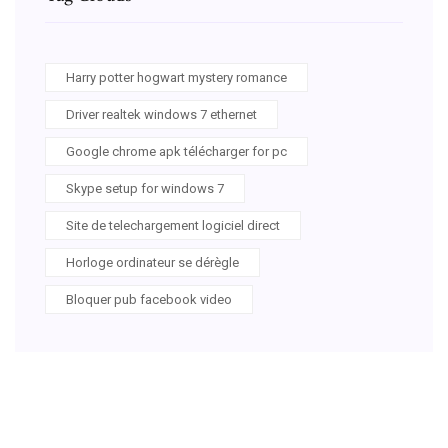
Harry potter hogwart mystery romance
Driver realtek windows 7 ethernet
Google chrome apk télécharger for pc
Skype setup for windows 7
Site de telechargement logiciel direct
Horloge ordinateur se dérègle
Bloquer pub facebook video