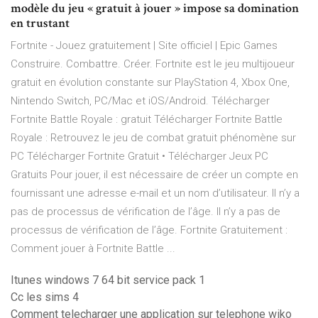
modèle du jeu « gratuit à jouer » impose sa domination
en trustant
Fortnite - Jouez gratuitement | Site officiel | Epic Games
Construire. Combattre. Créer. Fortnite est le jeu multijoueur
gratuit en évolution constante sur PlayStation 4, Xbox One,
Nintendo Switch, PC/Mac et iOS/Android. Télécharger
Fortnite Battle Royale : gratuit Télécharger Fortnite Battle
Royale : Retrouvez le jeu de combat gratuit phénomène sur
PC Télécharger Fortnite Gratuit • Télécharger Jeux PC
Gratuits Pour jouer, il est nécessaire de créer un compte en
fournissant une adresse e-mail et un nom d’utilisateur. Il n’y a
pas de processus de vérification de l’âge. Il n’y a pas de
processus de vérification de l’âge. Fortnite Gratuitement :
Comment jouer à Fortnite Battle ...
Itunes windows 7 64 bit service pack 1
Cc les sims 4
Comment telecharger une application sur telephone wiko