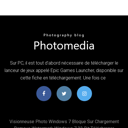
Sur PC, il est tout d'abord nécessaire de télécharger le
lanceur de jeux appelé Epic Games Launcher, disponible sur
cette fiche en téléchargement. Une fois ce
Visionneuse Photo Windows 7 Bloque Sur Chargement