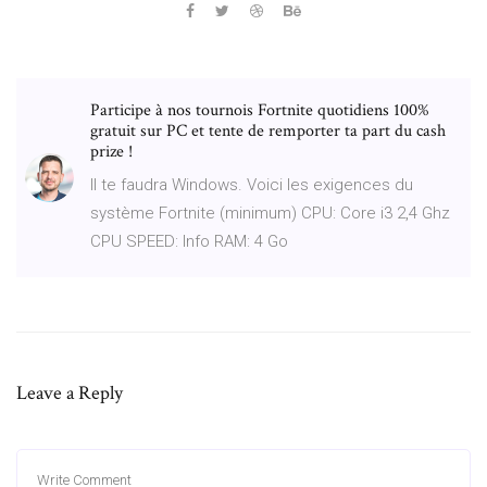
Participe à nos tournois Fortnite quotidiens 100%
gratuit sur PC et tente de remporter ta part du cash
prize !
Il te faudra Windows. Voici les exigences du
système Fortnite (minimum) CPU: Core i3 2,4 Ghz
CPU SPEED: Info RAM: 4 Go
Leave a Reply