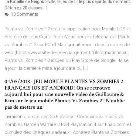
La Bataille de Neighborville, le jeu de tir le plus déjanté du moment.
Déterrez 20 classes
10 Comments
Plants vs. Zombies™ 2 est une application pour Mobile (IOS et
Android) de jeux Grand PublicVous pouvez télécharger Plants
vs. Zombies™ 2 sur PC et Mac gratuitement depuis notre site
web (https://www.site-de-telechargement.fr)Informations sur
Plants vs. Zombies™ 2 issues du Play Store de Google : Mise
à jour : la dernière mise à jour date du […]
04/05/2018 · JEU MOBILE PLANTES VS ZOMBIES 2
FRANÇAIS IOS ET ANDROID ! On se retrouve
aujourd'hui pour une nouvelle vidéo de Guillaume &
Kim sur le jeu mobile Plantes Vs Zombies 2 ! N'oublie
pas de mettre un
Livraison gratuite dès 25 € d'achat. Commandez Plants vs
Zombies Garden Warfare 2 PS4 Playstation 4 sur Fnac.com et
cumulez des chèques cadeaux ! Achetez Plants vs Zombies :