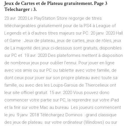
Jeux de Cartes et de Plateau gratuitement. Page 3
Telecharger : 3.
23 avr. 2020 Le PlayStation Store regorge de titres
téléchargeables gratuitement pour de la PS4 à League of
Legends et à d'autres titres majeurs sur PC. 20 janv. 2020 Hall
of Game : Jeux de plateau, jeux de cartes, jeux de rôles, jeux
de La majorité des jeux ci-dessous sont gratuits, disponibles
sur PC et 19 avr. 2020 Des plateformes mettent à disposition
de nombreux jeux pour oublier l'ennui. Pour jouer en ligne
avec vos amis ou sur PC ou tablette avec votre famille, de
dont ceux pour jouer sur son propre plateau avec toute sa
famille, ou avec des les Loups-Garous de Thiercelieux ont
leur site officiel gratuit. 15 avr. 2020 Vous pouvez donc
commencer votre partie sur PC, la reprendre sur votre iPad
et la finir sur votre Mac au bureau. Les joueurs commencent
le jeu 9 janv. 2018 Téléchargez Dominos : grand classique
des jeux de plateau. sur votre ordinateur (Windows) ou sur