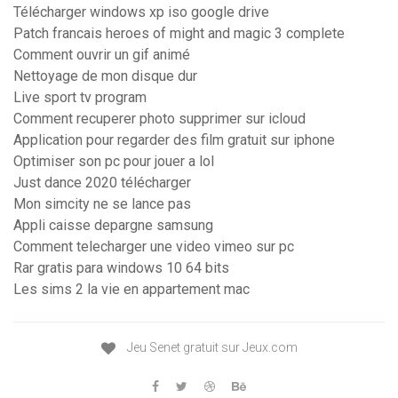
Télécharger windows xp iso google drive
Patch francais heroes of might and magic 3 complete
Comment ouvrir un gif animé
Nettoyage de mon disque dur
Live sport tv program
Comment recuperer photo supprimer sur icloud
Application pour regarder des film gratuit sur iphone
Optimiser son pc pour jouer a lol
Just dance 2020 télécharger
Mon simcity ne se lance pas
Appli caisse depargne samsung
Comment telecharger une video vimeo sur pc
Rar gratis para windows 10 64 bits
Les sims 2 la vie en appartement mac
Jeu Senet gratuit sur Jeux.com