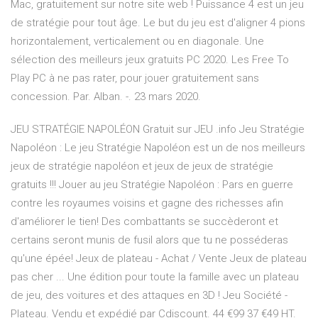
Mac, gratuitement sur notre site web ! Puissance 4 est un jeu
de stratégie pour tout âge. Le but du jeu est d'aligner 4 pions
horizontalement, verticalement ou en diagonale. Une
sélection des meilleurs jeux gratuits PC 2020. Les Free To
Play PC à ne pas rater, pour jouer gratuitement sans
concession. Par. Alban. -. 23 mars 2020.
JEU STRATÉGIE NAPOLÉON Gratuit sur JEU .info Jeu Stratégie
Napoléon : Le jeu Stratégie Napoléon est un de nos meilleurs
jeux de stratégie napoléon et jeux de jeux de stratégie
gratuits !!! Jouer au jeu Stratégie Napoléon : Pars en guerre
contre les royaumes voisins et gagne des richesses afin
d'améliorer le tien! Des combattants se succèderont et
certains seront munis de fusil alors que tu ne posséderas
qu'une épée! Jeux de plateau - Achat / Vente Jeux de plateau
pas cher ... Une édition pour toute la famille avec un plateau
de jeu, des voitures et des attaques en 3D ! Jeu Société -
Plateau. Vendu et expédié par Cdiscount. 44 €99 37 €49 HT.