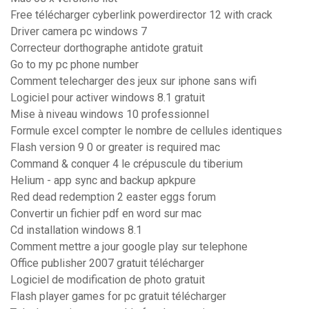
Free télécharger cyberlink powerdirector 12 with crack
Driver camera pc windows 7
Correcteur dorthographe antidote gratuit
Go to my pc phone number
Comment telecharger des jeux sur iphone sans wifi
Logiciel pour activer windows 8.1 gratuit
Mise à niveau windows 10 professionnel
Formule excel compter le nombre de cellules identiques
Flash version 9 0 or greater is required mac
Command & conquer 4 le crépuscule du tiberium
Helium - app sync and backup apkpure
Red dead redemption 2 easter eggs forum
Convertir un fichier pdf en word sur mac
Cd installation windows 8.1
Comment mettre a jour google play sur telephone
Office publisher 2007 gratuit télécharger
Logiciel de modification de photo gratuit
Flash player games for pc gratuit télécharger