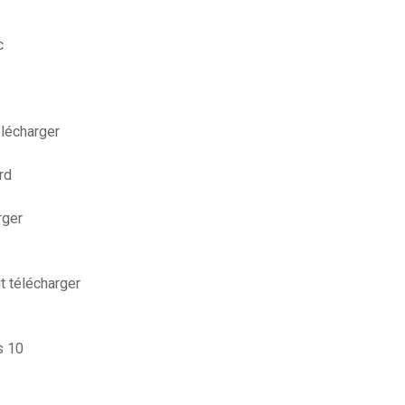
c
élécharger
rd
rger
t télécharger
s 10