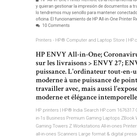
y quieran gestionar la impresión de documentos a tr
lo tendremos muy sencillo para mantener conectados
oficina. El funcionamiento de HP All-in-One Printer
10 Comments
Printers - HP® Computer and Laptop Store | HP
HP ENVY All-in-One; Coronavirus
sur les livraisons > ENVY 27; E
puissance. L'ordinateur tout-en-
moderne à une puissance de point
travailler avec, mais aussi l'expos
moderne et élégance intemporell
HP printers | HP® India Search HP.com 1676317 
in-1s Business Premium Gaming Laptops ZBook W
Gaming Towers Z Workstations All-in-ones Printe
all-in-ones Scanners Large format & digital press