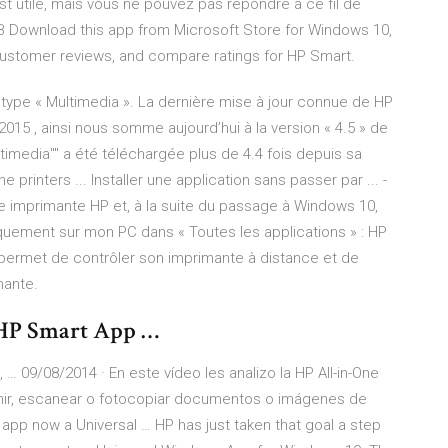
st utile, mais vous ne pouvez pas répondre à ce fil de
B Download this app from Microsoft Store for Windows 10,
customer reviews, and compare ratings for HP Smart.
 type « Multimedia ». La dernière mise à jour connue de HP
015 , ainsi nous somme aujourd’hui à la version « 4.5 » de
ltimedia"" a été téléchargée plus de 4.4 fois depuis sa
e printers ... Installer une application sans passer par ... -
e imprimante HP et, à la suite du passage à Windows 10,
iquement sur mon PC dans « Toutes les applications » : HP
i permet de contrôler son imprimante à distance et de
mante.
e HP Smart App …
 … 09/08/2014 · En este vídeo les analizo la HP All-in-One
rimir, escanear o fotocopiar documentos o imágenes de
 app now a Universal … HP has just taken that goal a step