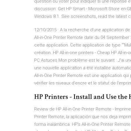
question ou voter pour indiquer si une réponse e
discussion. Get HP Smart - Microsoft Store en-G
Windows 8.1. See screenshots, read the latest 
12/10/2015 · A la recherche d’une application de
All-in-One Printer Remote date du 04 September 2
cette application. Cette application de type ""Mu
création. HP All-in-one printers - Cheap HP All-in-on
PC Astuces Mon problème est le suivant : J’ai un
une nouvelle application a été installée automat
All-in-One Printer Remote est une application qu
vérifier les niveaux d'encre et le statut de l'impri
HP Printers - Install and Use th
Review de HP All-in-One Printer Remote - Imprime,
Printer Remote, la aplicación que nos deja imp
forma inalámbrica. HP's All-in-One Printer Remote