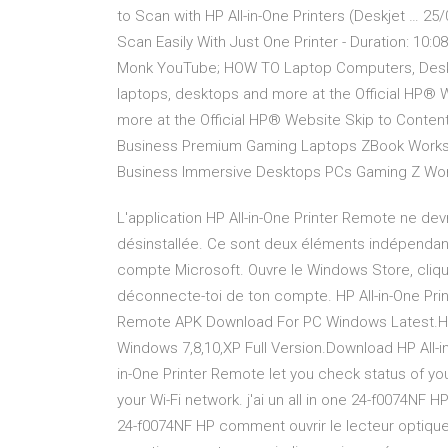
to Scan with HP All-in-One Printers (Deskjet … 25/
Scan Easily With Just One Printer - Duration: 10:08
Monk YouTube; HOW TO Laptop Computers, Desktops
laptops, desktops and more at the Official HP® 
more at the Official HP® Website Skip to Content
Business Premium Gaming Laptops ZBook Workst
Business Immersive Desktops PCs Gaming Z Workst
L'application HP All-in-One Printer Remote ne de
désinstallée. Ce sont deux éléments indépendant
compte Microsoft. Ouvre le Windows Store, clique
déconnecte-toi de ton compte. HP All-in-One Pri
Remote APK Download For PC Windows Latest.HP 
Windows 7,8,10,XP Full Version.Download HP All-i
in-One Printer Remote let you check status of you
your Wi-Fi network. j'ai un all in one 24-f0074NF HP
24-f0074NF HP comment ouvrir le lecteur optique C