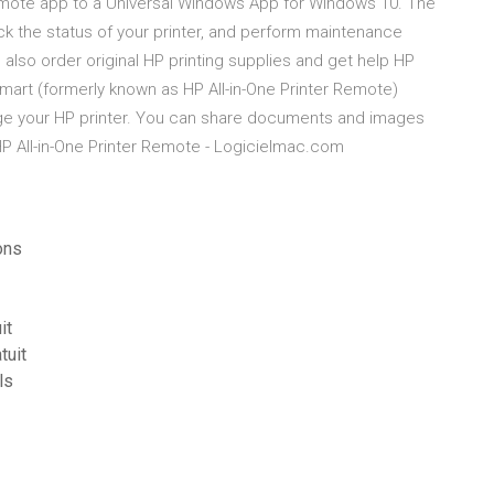
 Remote app to a Universal Windows App for Windows 10. The
k the status of your printer, and perform maintenance
also order original HP printing supplies and get help HP
mart (formerly known as HP All-in-One Printer Remote)
nage your HP printer. You can share documents and images
P All-in-One Printer Remote - Logicielmac.com
ons
it
tuit
ls