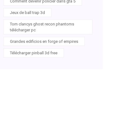
Comment devenir policier dans gta 5
Jeux de ball trap 3d
Tom clancys ghost recon phantoms
télécharger pc
Grandes edificios en forge of empires
Télécharger pinball 3d free