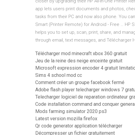
closer by upgrading their HP All-in-One Printer
app lets users print documents and photos, chec
tasks from their PC and now also phone. You can 
Smart (Printer Remote) for Android - Free … HP S
helps you to set up, scan, print, share, and ma
through email, text messages, and Télécharger H
Télécharger mod minecraft xbox 360 gratuit
Jeu de la reine des neige enceinte gratuit
Microsoft expression encoder 4 gratuit limitati
Sims 4 school mod cc
Comment créer un groupe facebook fermé
Adobe flash player telecharger windows 7 gratu
Telecharger logiciel de reparation ordinateur gra
Code installation command and conquer genera
Mods farming simulator 2020 ps3
Latest version mozilla firefox
Qr code generator application télécharger
Décompresser un fichier gratuitement