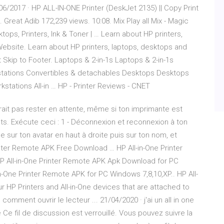
06/2017 · HP ALL-IN-ONE Printer (DeskJet 2135) || Copy Print
. Great Adib 172,239 views. 10:08. Mix Play all Mix - Magic
, Printers, Ink & Toner | … Learn about HP printers,
Website. Learn about HP printers, laptops, desktops and
 Skip to Footer. Laptops & 2-in-1s Laptops & 2-in-1s
ations Convertibles & detachables Desktops Desktops
ations All-in … HP - Printer Reviews - CNET
vrait pas rester en attente, même si ton imprimante est
s. Exécute ceci : 1 - Déconnexion et reconnexion à ton
 sur ton avatar en haut à droite puis sur ton nom, et
nter Remote APK Free Download … HP All-in-One Printer
All-in-One Printer Remote APK Apk Download for PC
n-One Printer Remote APK for PC Windows 7,8,10,XP.. HP All-
r HP Printers and All-in-One devices that are attached to
 comment ouvrir le lecteur ... 21/04/2020 · j'ai un all in one
e fil de discussion est verrouillé. Vous pouvez suivre la