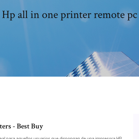
Hp all in one printer remote pc
ters - Best Buy
deal para aquellos usuarios que dispongan de una impresora HP