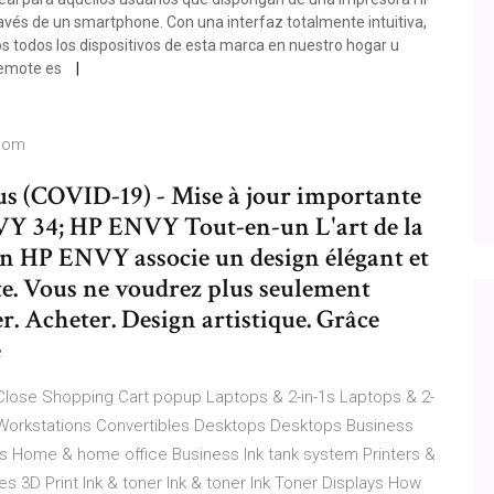
avés de un smartphone. Con una interfaz totalmente intuitiva,
 todos los dispositivos de esta marca en nuestro hogar u
 Remote es
.com
 (COVID-19) - Mise à jour importante
NVY 34; HP ENVY Tout-en-un L'art de la
un HP ENVY associe un design élégant et
e. Vous ne voudrez plus seulement
er. Acheter. Design artistique. Grâce
e
Close Shopping Cart popup Laptops & 2-in-1s Laptops & 2-
orkstations Convertibles Desktops Desktops Business
rs Home & home office Business Ink tank system Printers &
es 3D Print Ink & toner Ink & toner Ink Toner Displays How