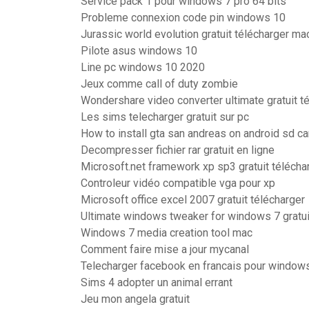
Service pack 1 pour windows 7 pro 64 bits
Probleme connexion code pin windows 10
Jurassic world evolution gratuit télécharger ma
Pilote asus windows 10
Line pc windows 10 2020
Jeux comme call of duty zombie
Wondershare video converter ultimate gratuit t
Les sims telecharger gratuit sur pc
How to install gta san andreas on android sd ca
Decompresser fichier rar gratuit en ligne
Microsoft.net framework xp sp3 gratuit télécha
Controleur vidéo compatible vga pour xp
Microsoft office excel 2007 gratuit télécharger
Ultimate windows tweaker for windows 7 gratui
Windows 7 media creation tool mac
Comment faire mise a jour mycanal
Telecharger facebook en francais pour window
Sims 4 adopter un animal errant
Jeu mon angela gratuit