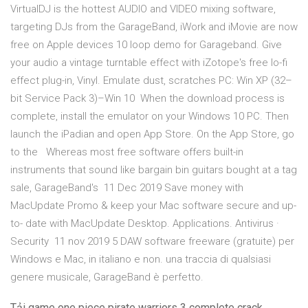
VirtualDJ is the hottest AUDIO and VIDEO mixing software,
targeting DJs from the GarageBand, iWork and iMovie are now
free on Apple devices 10 loop demo for Garageband. Give
your audio a vintage turntable effect with iZotope's free lo-fi
effect plug-in, Vinyl. Emulate dust, scratches PC: Win XP (32–
bit Service Pack 3)–Win 10 When the download process is
complete, install the emulator on your Windows 10 PC. Then
launch the iPadian and open App Store. On the App Store, go
to the Whereas most free software offers built-in
instruments that sound like bargain bin guitars bought at a tag
sale, GarageBand's 11 Dec 2019 Save money with
MacUpdate Promo & keep your Mac software secure and up-
to- date with MacUpdate Desktop. Applications. Antivirus ·
Security 11 nov 2019 5 DAW software freeware (gratuite) per
Windows e Mac, in italiano e non. una traccia di qualsiasi
genere musicale, GarageBand è perfetto.
Tải game one piece pirate warriors 3 complete crack