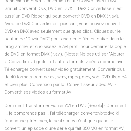
connexion Internet. Conversion haute Convertisseur DivX
Gratuit Convertit DivX, DVD en DivX ... DivX Convertisseur est
aussi un DVD Ripper qui peut convertir DVD en DivX (*.avi).
Avec ce DivX Convertisseur puissant, vous pouvez convertir
DVD en DivX avec seulement quelques clics. Cliquez sur le
bouton de "Ouvrir DVD" pour charger le film en entier dans le
programme, et choisissez le AVI profil pour démarrer la copie
de DVD en format DivX (*.avi). (Notes: Ne pas utiliser "Ajouter
la Convertir dvd gratuit et autres formats vidéos comme avi ...
Télécharger convertisseur vidéo gratuitement. Convertir plus
de 40 formats comme avi, wmv, mpeg, mov, vob, DVD, flv, mp4
et bien plus. Conversion par lot Convertisseur vidéo AVI -
Convertir ses vidéos au format AVI
Comment Transformer Fichier AVI en DVD [Résolu] - Comment
... je comprends pas .. j'ai télécharger convertdvixtodvd ki
fonctionne gtrès bien, le seul soucy c'est que quand je
converti un épisode d'une série qui fait 350 MO en format AVI,