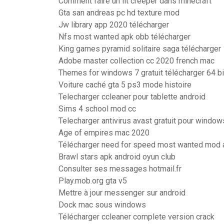
Comment faire un lit creeper dans minecraft
Gta san andreas pc hd texture mod
Jw library app 2020 télécharger
Nfs most wanted apk obb télécharger
King games pyramid solitaire saga télécharger
Adobe master collection cc 2020 french mac
Themes for windows 7 gratuit télécharger 64 bi
Voiture caché gta 5 ps3 mode histoire
Telecharger ccleaner pour tablette android
Sims 4 school mod cc
Telecharger antivirus avast gratuit pour window
Age of empires mac 2020
Télécharger need for speed most wanted mod 
Brawl stars apk android oyun club
Consulter ses messages hotmail.fr
Play.mob.org gta v5
Mettre à jour messenger sur android
Dock mac sous windows
Télécharger ccleaner complete version crack