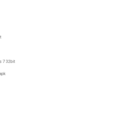
t
s 7 32bit
apk