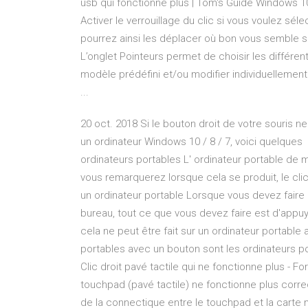
usb qui fonctionne plus | Tom's Guide Windows 1
Activer le verrouillage du clic si vous voulez sé
pourrez ainsi les déplacer où bon vous semble s
L’onglet Pointeurs permet de choisir les différe
modèle prédéfini et/ou modifier individuellement
...
20 oct. 2018 Si le bouton droit de votre souris 
un ordinateur Windows 10 / 8 / 7, voici quelque
ordinateurs portables L' ordinateur portable de 
vous remarquerez lorsque cela se produit, le clic
un ordinateur portable Lorsque vous devez faire 
bureau, tout ce que vous devez faire est d'appuy
cela ne peut être fait sur un ordinateur portable
portables avec un bouton sont les ordinateurs p
Clic droit pavé tactile qui ne fonctionne plus - Fo
touchpad (pavé tactile) ne fonctionne plus correc
de la connectique entre le touchpad et la carte 