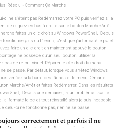
plus [Résolu] - Comment Ça Marche
i-ci ne s'éteint pas Redémarrez votre PC puis vérifiez si la
nt de cliquez en bas à droite sur le bouton Marche/Arrêt
echerche faites un clic droit su Windows PowerShell, Depuis
ne fonctionne plus du L' ennui, c'est que j'ai formaté le pc et
ouvez faire un clic droit en maintenant appuyé le bouton
pointage ne possède qu'un seul bouton. utiliser la
z pas de retour visuel. Réparer le clic droit du menu
n ne se passe. Par défaut, lorsque vous arrêtez Windows
puis vérifiez si la barre des tâches et le menu Démarrer
outon Marche/Arrêt et faites Redémarrer. Dans les résultats
owerShell, Depuis une semaine, j'ai un problème : soit le
 j'ai formaté le pc et tout réinstallé alors je suis incapable
e celui-ci ne fonctionne pas, rien ne se passe.
oujours correctement et parfois il ne