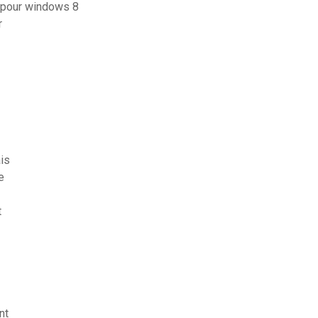
t pour windows 8
r
ais
e
t
nt