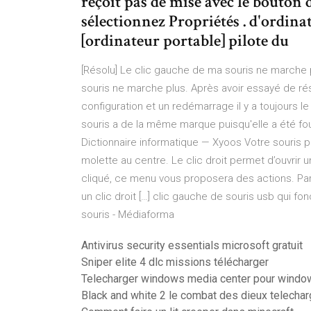
reçoit pas de mise avec le bouton d
sélectionnez Propriétés . d'ordin
[ordinateur portable] pilote du
[Résolu] Le clic gauche de ma souris ne marche 
souris ne marche plus. Après avoir essayé de rés
configuration et un redémarrage il y a toujours 
souris a de la même marque puisqu'elle a été fourn
Dictionnaire informatique — Xyoos Votre souris p
molette au centre. Le clic droit permet d’ouvrir
cliqué, ce menu vous proposera des actions. Par 
un clic droit […] clic gauche de souris usb qui f
souris - Médiaforma
Antivirus security essentials microsoft gratuit
Sniper elite 4 dlc missions télécharger
Telecharger windows media center pour window
Black and white 2 le combat des dieux telechar