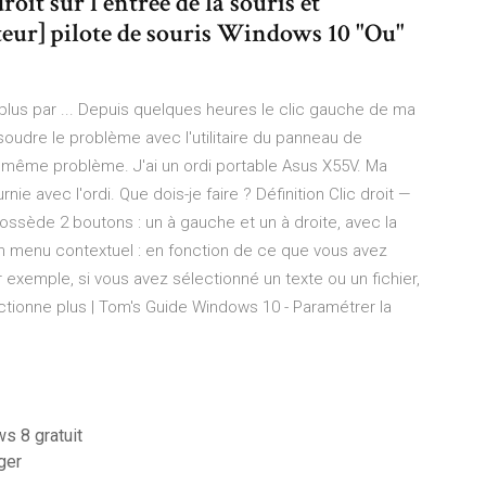
roit sur l'entrée de la souris et
ateur] pilote de souris Windows 10 "Ou"
plus par ... Depuis quelques heures le clic gauche de ma
oudre le problème avec l'utilitaire du panneau de
le même problème. J'ai un ordi portable Asus X55V. Ma
ie avec l'ordi. Que dois-je faire ? Définition Clic droit —
ossède 2 boutons : un à gauche et un à droite, avec la
 un menu contextuel : en fonction de ce que vous avez
exemple, si vous avez sélectionné un texte ou un fichier,
onctionne plus | Tom's Guide Windows 10 - Paramétrer la
s 8 gratuit
ger