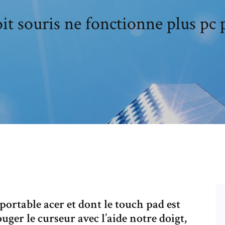
oit souris ne fonctionne plus pc 
portable acer et dont le touch pad est
uger le curseur avec l’aide notre doigt,