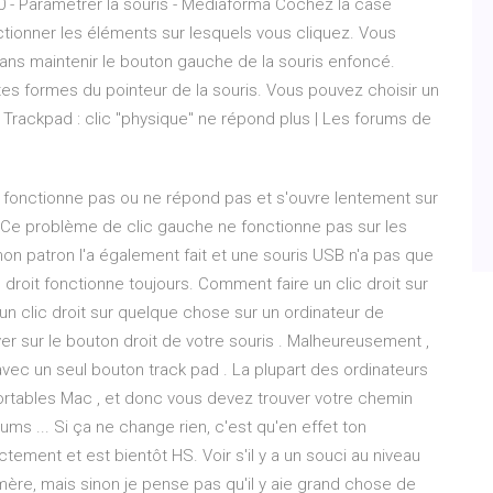
0 - Paramétrer la souris - Médiaforma Cochez la case
lectionner les éléments sur lesquels vous cliquez. Vous
ans maintenir le bouton gauche de la souris enfoncé.
ntes formes du pointeur de la souris. Vous pouvez choisir un
 Trackpad : clic "physique" ne répond plus | Les forums de
ne fonctionne pas ou ne répond pas et s'ouvre lentement sur
s Ce problème de clic gauche ne fonctionne pas sur les
mon patron l'a également fait et une souris USB n'a pas que
 droit fonctionne toujours. Comment faire un clic droit sur
un clic droit sur quelque chose sur un ordinateur de
er sur le bouton droit de votre souris . Malheureusement ,
 avec un seul bouton track pad . La plupart des ordinateurs
ortables Mac , et donc vous devez trouver votre chemin
rums ... Si ça ne change rien, c'est qu'en effet ton
tement et est bientôt HS. Voir s'il y a un souci au niveau
mère, mais sinon je pense pas qu'il y aie grand chose de